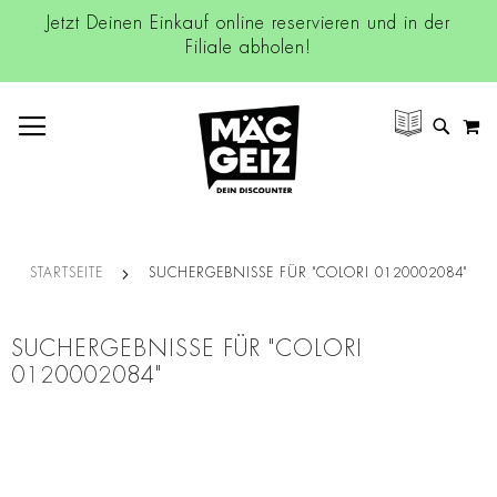
Jetzt Deinen Einkauf online reservieren und in der
Filiale abholen!
NAVIGATION UMSCHALTEN
M
SUCH
STARTSEITE
SUCHERGEBNISSE FÜR "COLORI 0120002084"
SUCHERGEBNISSE FÜR "COLORI
0120002084"