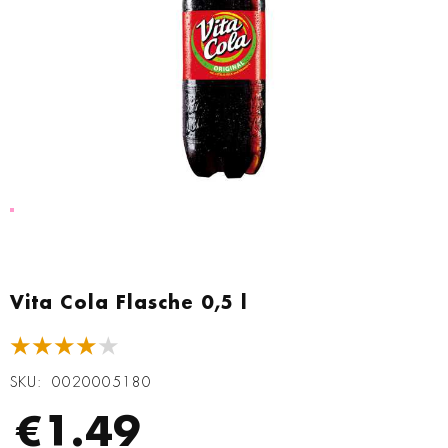
Zum
Anfang
Vita Cola Flasche 0,5 l
der
Bildgalerie
★★★★★
springen
SKU
0020005180
€1.49