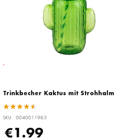
Zum
Anfang
Trinkbecher Kaktus mit Strohhalm
der
Bildgalerie
★★★★★
springen
SKU
0040011963
€1.99