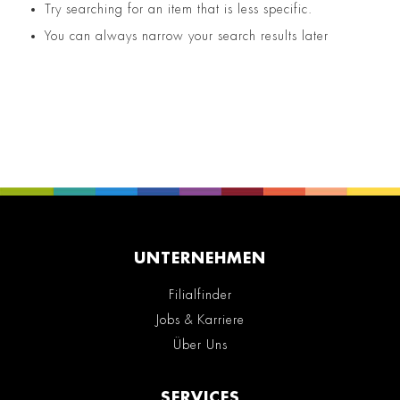
Try searching for an item that is less specific.
You can always narrow your search results later
UNTERNEHMEN
Filialfinder
Jobs & Karriere
Über Uns
SERVICES