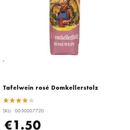
Zum
Anfang
Tafelwein rosé Domkellerstolz
der
Bildgalerie
★★★★★
springen
SKU
0030007720
€1.50