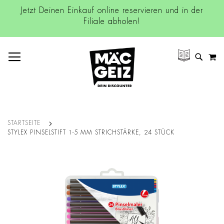
Jetzt Deinen Einkauf online reservieren und in der
Filiale abholen!
NAVIGATION UMSCHALTEN
M
SUCH
STARTSEITE
STYLEX PINSELSTIFT 1-5 MM STRICHSTÄRKE, 24 STÜCK
Zum
Ende
der
Bildgalerie
springen