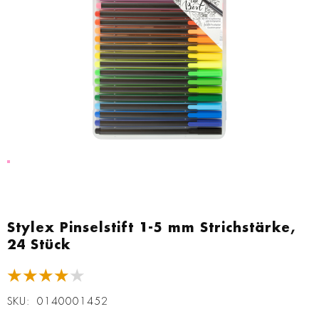
Zum
Anfang
Stylex Pinselstift 1-5 mm Strichstärke,
der
24 Stück
Bildgalerie
springen
★★★★★
SKU
0140001452