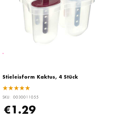
Zum
Anfang
Stieleisform Kaktus, 4 Stück
der
Bildgalerie
★★★★★
springen
SKU
0030011055
€1.29