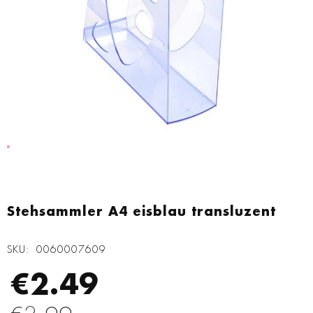
Zum
Anfang
Stehsammler A4 eisblau transluzent
der
Bildgalerie
SKU
0060007609
springen
€2.49