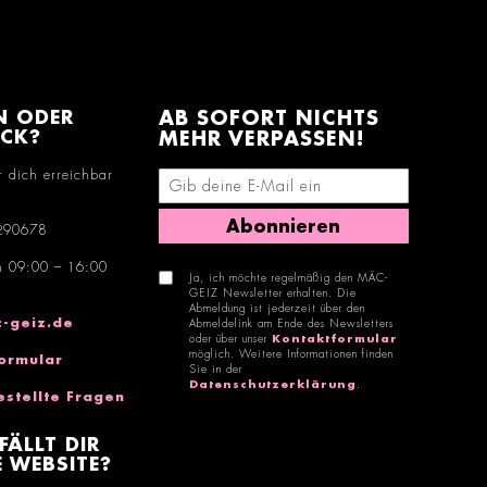
N ODER
AB SOFORT NICHTS
ACK?
MEHR VERPASSEN!
r dich erreichbar
E-Mail-Adresse eingeben
Abonnieren
290678
n 09:00 – 16:00
Ja, ich möchte regelmäßig den MÄC-
GEIZ Newsletter erhalten. Die
Abmeldung ist jederzeit über den
-geiz.de
Abmeldelink am Ende des Newsletters
oder über unser
Kontaktformular
möglich. Weitere Informationen finden
ormular
Sie in der
Datenschutzerklärung
.
estellte Fragen
FÄLLT DIR
 WEBSITE?