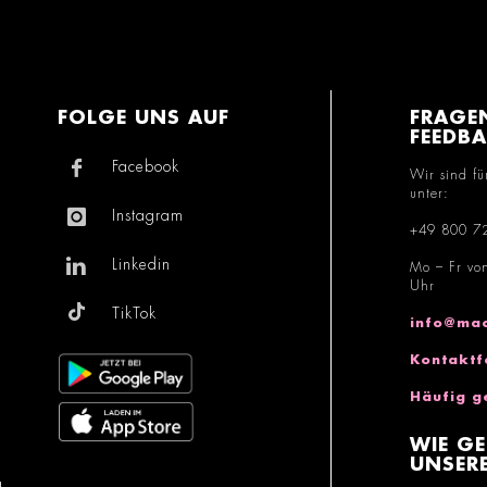
FOLGE UNS AUF
FRAGE
FEEDB
Facebook
Wir sind fü
unter:
Instagram
+49 800 7
Linkedin
Mo – Fr vo
Uhr
TikTok
info@mac
Kontaktf
Häufig g
WIE GE
UNSERE
g