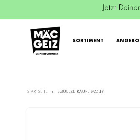
Jetzt Deine
SORTIMENT
ANGEBO
STARTSEITE
SQUEEZE RAUPE MOLLY
Zum
Ende
der
Bildgalerie
springen