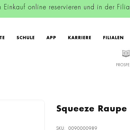
n Einkauf online reservieren und in der Fili
TE
SCHULE
APP
KARRIERE
FILIALEN
PROSPE
Squeeze Raupe 
SKU
0090000989