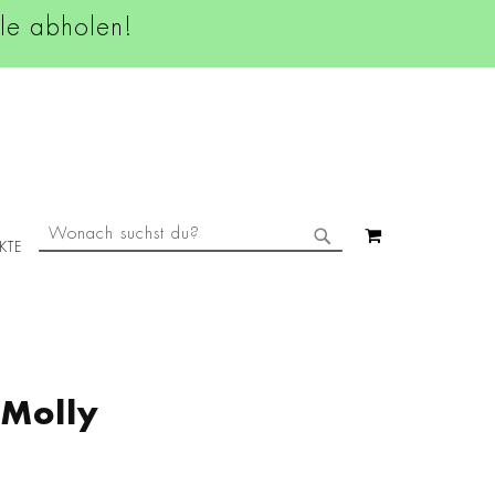
ale abholen!
SUCHE
MEIN WAREN
KTE
SUCHE
Molly