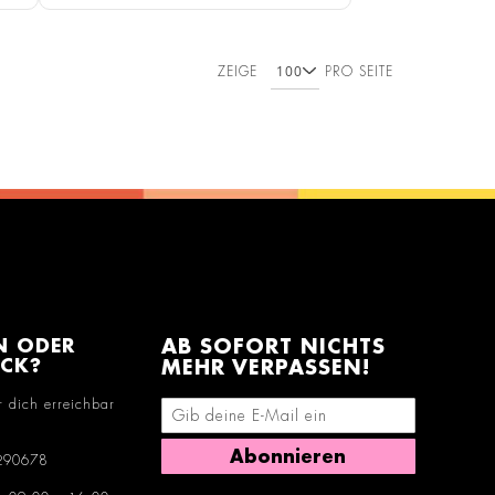
ZEIGE
PRO SEITE
N ODER
AB SOFORT NICHTS
ACK?
MEHR VERPASSEN!
r dich erreichbar
E-Mail-Adresse eingeben
Abonnieren
290678