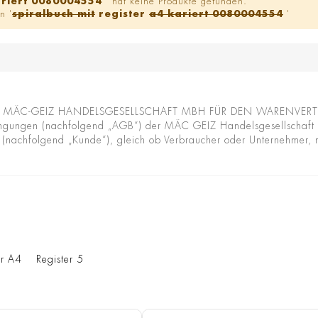
ariert 0080004554
' hat keine Produkte gefunden.
n '
spiralbuch mit
register
a4 kariert 0080004554
'
ÄC-GEIZ HANDELSGESELLSCHAFT MBH FÜR DEN WARENVERTRIEB
ingungen (nachfolgend „AGB“) der MÄC GEIZ Handelsgesellschaft 
e (nachfolgend „Kunde“), gleich ob Verbraucher oder Unternehmer,
er A4
Register 5