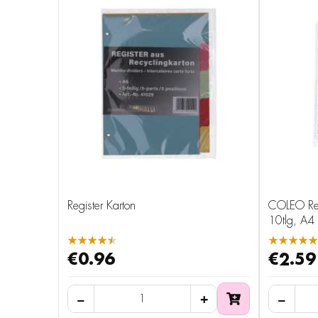
Register Karton
COLEO Regi
10tlg, A4
★★★★★
★★★★★
€0.96
€2.59