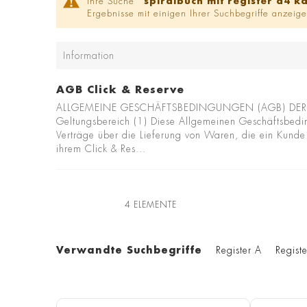
Ihre Suche '
spiralbuch mit register a4 k
Ergebnisse mit einigen Ihrer Suchbegriffe anzeige
Information
AGB Click & Reserve
ALLGEMEINE GESCHÄFTSBEDINGUNGEN (AGB) DER M
Geltungsbereich (1) Diese Allgemeinen Geschäftsbed
Verträge über die Lieferung von Waren, die ein Kund
ihrem Click & Res...
4
ELEMENTE
Verwandte Suchbegriffe
Register A
Regist