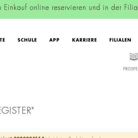
n Einkauf online reservieren und in der Fili
TE
SCHULE
APP
KARRIERE
FILIALEN
PROSPE
GISTER"