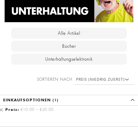
Alle Artikel
Bücher
Unterhaltungselektronik
SORTIEREN NACH
EINKAUFSOPTIONEN
Diesen
Preis
€10.00 – €20.00
Artikel
entfernen