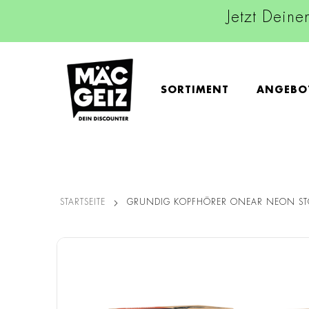
Jetzt Deine
SORTIMENT
ANGEBO
STARTSEITE
GRUNDIG KOPFHÖRER ONEAR NEON ST
Zum
Ende
der
Bildgalerie
springen