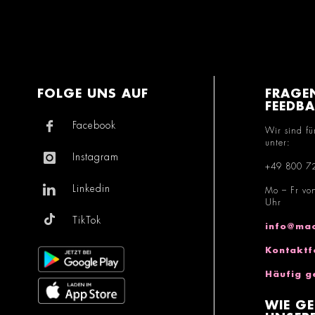
FOLGE UNS AUF
FRAGE
FEEDB
Facebook
Wir sind fü
unter:
Instagram
+49 800 7
Linkedin
Mo – Fr vo
Uhr
TikTok
info@mac
Kontaktf
Häufig g
WIE GE