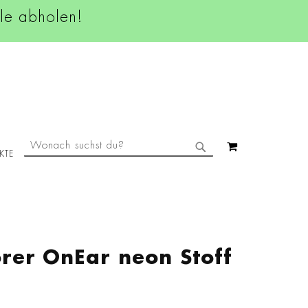
ale abholen!
SUCHE
MEIN WAREN
KTE
SUCHE
rer OnEar neon Stoff