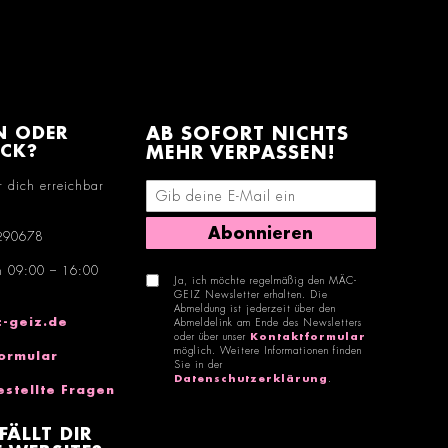
N ODER
AB SOFORT NICHTS
ACK?
MEHR VERPASSEN!
r dich erreichbar
E-Mail-Adresse eingeben
Abonnieren
290678
n 09:00 – 16:00
Ja, ich möchte regelmäßig den MÄC-
GEIZ Newsletter erhalten. Die
Abmeldung ist jederzeit über den
-geiz.de
Abmeldelink am Ende des Newsletters
oder über unser
Kontaktformular
möglich. Weitere Informationen finden
ormular
Sie in der
Datenschutzerklärung
.
estellte Fragen
FÄLLT DIR