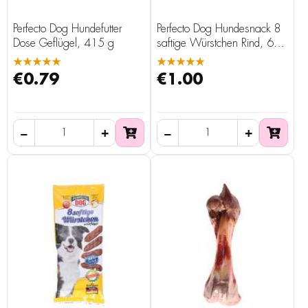
Perfecto Dog Hundefutter
Perfecto Dog Hundesnack 8
Dose Geflügel, 415 g
saftige Würstchen Rind, 60
g
★★★★★
★★★★★
€0.79
€1.00