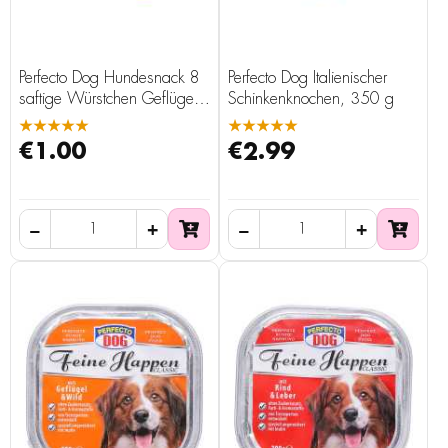
Perfecto Dog Hundesnack 8
Perfecto Dog Italienischer
saftige Würstchen Geflügel,
Schinkenknochen, 350 g
60 g
★★★★★
★★★★★
€1.00
€2.99