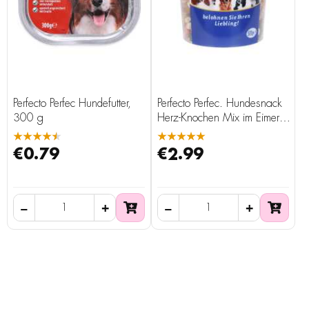
Perfecto Perfec Hundefutter,
Perfecto Perfec. Hundesnack
300 g
Herz-Knochen Mix im Eimer,
500 g
★★★★★
★★★★★
€0.79
€2.99