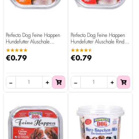
Perfecto Dog Feine Happen
Perfecto Dog Feine Happen
Hundefutter Aluschale
Hundefutter Aluschale Rind
Geflügel und Wild, 300 g
und Leber, 300 g
★★★★★
★★★★★
€0.79
€0.79