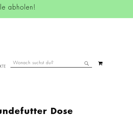
ale abholen!
SUCHE
MEIN WAREN
KTE
SUCHE
undefutter Dose