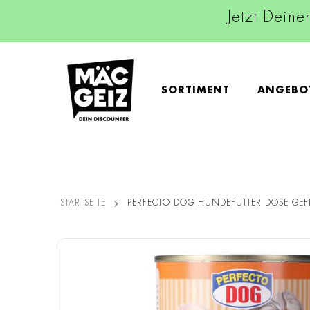
Jetzt Deine
SORTIMENT
ANGEBO
STARTSEITE
PERFECTO DOG HUNDEFUTTER DOSE GEF
Zum
Ende
der
Bildgalerie
springen