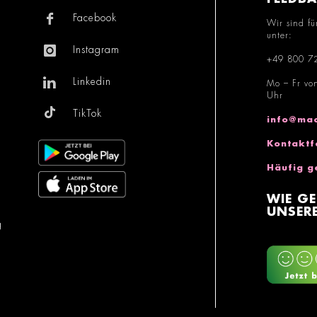
Facebook
Wir sind fü
unter:
Instagram
+49 800 7
Linkedin
Mo – Fr vo
Uhr
TikTok
info@mac
Kontaktf
Häufig g
WIE GE
UNSERE
g