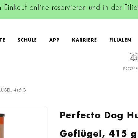
n Einkauf online reservieren und in der Fili
TE
SCHULE
APP
KARRIERE
FILIALEN
PROSPE
LÜGEL, 415 G
Perfecto Dog H
Geflügel, 415 g