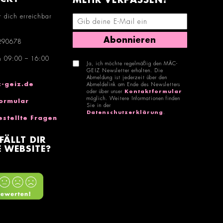
MEHR VERPASSEN!
r dich erreichbar
E-Mail-Adresse eingeben
Abonnieren
290678
n 09:00 – 16:00
Ja, ich möchte regelmäßig den MÄC-
GEIZ Newsletter erhalten. Die
Abmeldung ist jederzeit über den
-geiz.de
Abmeldelink am Ende des Newsletters
oder über unser
Kontaktformular
möglich. Weitere Informationen finden
ormular
Sie in der
Datenschutzerklärung
.
estellte Fragen
FÄLLT DIR
 WEBSITE?