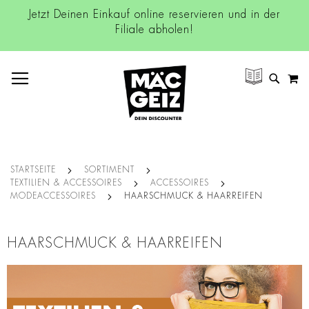
Jetzt Deinen Einkauf online reservieren und in der
Filiale abholen!
NAVIGATION UMSCHALTEN
M
SUCH
STARTSEITE
SORTIMENT
TEXTILIEN & ACCESSOIRES
ACCESSOIRES
MODEACCESSOIRES
HAARSCHMUCK & HAARREIFEN
HAARSCHMUCK & HAARREIFEN