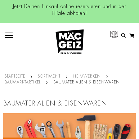
Jetzt Deinen Einkauf online reservieren und in der
Filiale abholen!
NAVIGATION UMSCHALTEN
M
SUCH
STARTSEITE
SORTIMENT
HEIMWERKEN
BAUMARKTARTIKEL
BAUMATERIALIEN & EISENWAREN
BAUMATERIALIEN & EISENWAREN