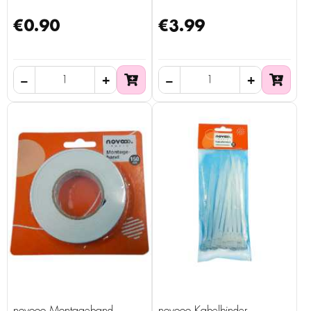
€0.90
€3.99