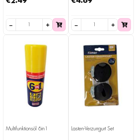
€2.49
€4.69
Multifunktionsöl 6in1
Lasten-Verzurrgurt Set