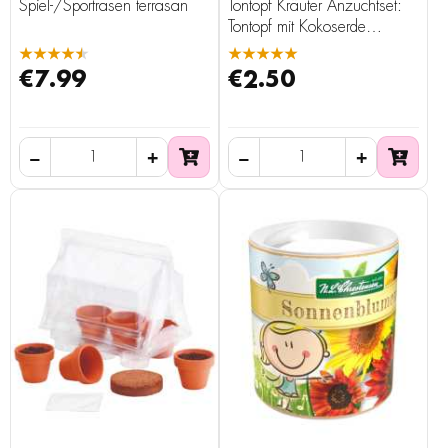
Spiel-/Sportrasen terrasan
Tontopf Kräuter Anzuchtset:
Tontopf mit Kokoserde
Saatgut
★★★★★
★★★★★
€7.99
€2.50