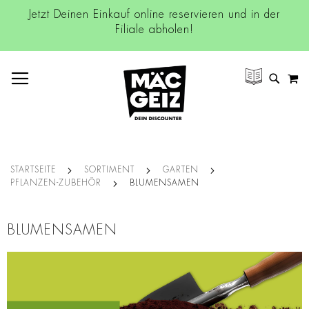
Jetzt Deinen Einkauf online reservieren und in der
Filiale abholen!
NAVIGATION UMSCHALTEN
M
SUCH
STARTSEITE
SORTIMENT
GARTEN
PFLANZEN-ZUBEHÖR
BLUMENSAMEN
BLUMENSAMEN