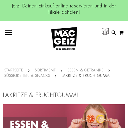
Jetzt Deinen Einkauf online reservieren und in der
Filiale abholen!
NAVIGATION UMSCHALTEN
M
SUCH
STARTSEITE
SORTIMENT
ESSEN & GETRÄNKE
SÜSSIGKEITEN & SNACKS
LAKRITZE & FRUCHTGUMMI
LAKRITZE & FRUCHTGUMMI