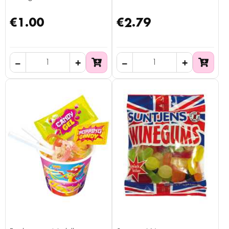
€1.00
€2.79