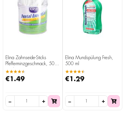
Elina Zahnseide-Sticks
Elina Mundspülung Fresh,
Pfefferminzgeschmack, 50
500 ml
Stück
★★★★★
★★★★★
€1.49
€1.29