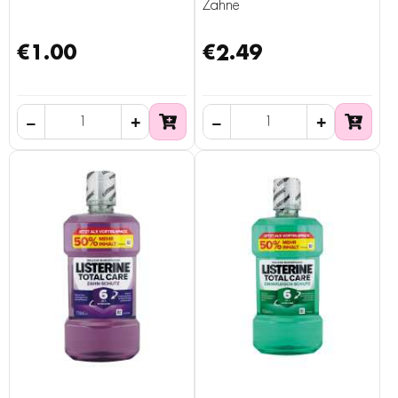
Zähne
€1.00
€2.49