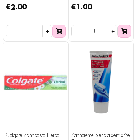
€2.00
€1.00
Colgate Zahnpasta Herbal
Zahncreme blend-a-dent dritte