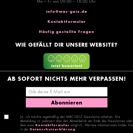
Mo – Fr von 09:00 – 16:00 Uhr
info@mac-geiz.de
Kontaktformular
Häufig gestellte Fragen
WIE GEFÄLLT DIR UNSERE WEBSITE?
AB SOFORT NICHTS MEHR VERPASSEN!
E-Mail-Adresse eingeben
Abonnieren
Ja, ich möchte regelmäßig den MÄC-GEIZ Newsletter erhalten. Die
Abmeldung ist jederzeit über den Abmeldelink am Ende des Newsletters oder
über unser
Kontaktformular
möglich. Weitere Informationen finden Sie
in der
Datenschutzerklärung
.