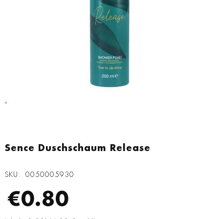
Zum
Anfang
Sence Duschschaum Release
der
Bildgalerie
SKU
0050005930
springen
€0.80