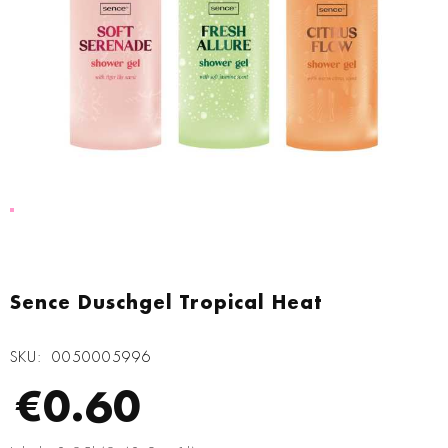
Zum
Anfang
Sence Duschgel Tropical Heat
der
Bildgalerie
SKU
0050005996
springen
€0.60