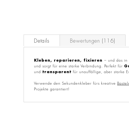
Zum
Anfang
der
Bildgalerie
springen
Details
Bewertungen
116
Kleben, reparieren, fixieren
– und das in
und sorgt für eine starke Verbindung. Perfekt für
G
und
transparent
für unauffällige, aber starke E
Verwende den Sekundenkleber fürs kreative
Bastel
Projekte garantiert!