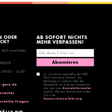
N ODER
AB SOFORT NICHTS
ACK?
MEHR VERPASSEN!
r dich erreichbar
E-Mail-Adresse eingeben
Abonnieren
290678
n 09:00 – 16:00
Ja, ich möchte regelmäßig den MÄC-
GEIZ Newsletter erhalten. Die
Abmeldung ist jederzeit über den
-geiz.de
Abmeldelink am Ende des Newsletters
oder über unser
Kontaktformular
möglich. Weitere Informationen finden
ormular
Sie in der
Datenschutzerklärung
.
estellte Fragen