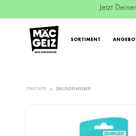
Jetzt Deine
SORTIMENT
ANGEBO
STARTSEITE
SEKUNDENKLEBER
Zum
Ende
der
Bildgalerie
springen