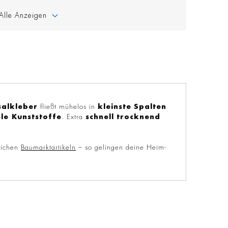
Alle Anzeigen
salkleber
fließt mühelos in
kleinste
Spalten
ele Kunststoffe
. Extra
schnell
trocknend
lichen
Baumarktartikeln
– so gelingen deine Heim-