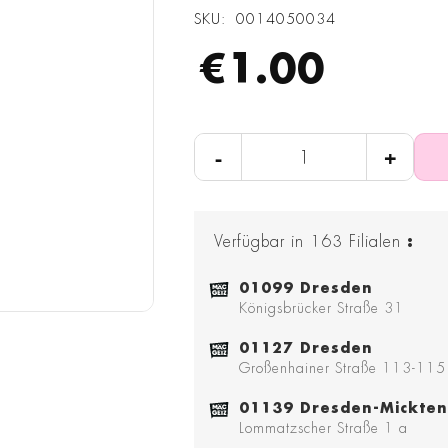
SKU
0014050034
€1.00
-
+
Verfügbar in
163
Filialen
:
01099 Dresden
Königsbrücker Straße 31
01127 Dresden
Großenhainer Straße 113-115
01139 Dresden-Mickten
Lommatzscher Straße 1 a