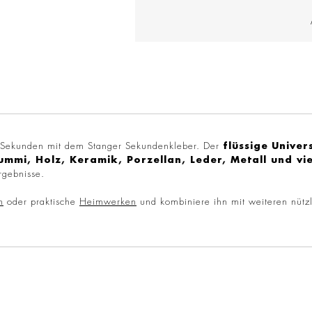
 Sekunden mit dem Stanger Sekundenkleber. Der
flüssige
Univer
ummi, Holz, Keramik, Porzellan, Leder, Metall und vi
rgebnisse.
n
oder praktische
Heimwerken
und kombiniere ihn mit weiteren nütz