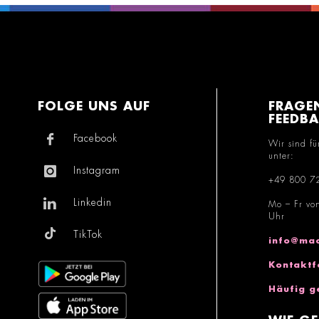
FOLGE UNS AUF
FRAGE
FEEDB
Facebook
Wir sind fü
unter:
Instagram
+49 800 7
Linkedin
Mo – Fr vo
Uhr
TikTok
info@mac
Kontaktf
Häufig g