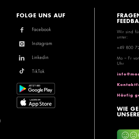
FOLGE UNS AUF
FRAGE
FEEDB
Facebook
Wir sind fü
unter:
Instagram
+49 800 7
Linkedin
Mo – Fr vo
Uhr
TikTok
info@mac
Kontaktf
Häufig g
WIE GE
UNSERE
g