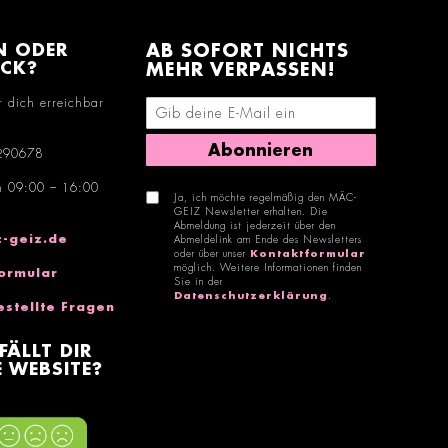
N ODER
AB SOFORT NICHTS
ACK?
MEHR VERPASSEN!
r dich erreichbar
E-Mail-Adresse eingeben
Abonnieren
290678
n 09:00 – 16:00
Ja, ich möchte regelmäßig den MÄC-
GEIZ Newsletter erhalten. Die
Abmeldung ist jederzeit über den
-geiz.de
Abmeldelink am Ende des Newsletters
oder über unser
Kontaktformular
möglich. Weitere Informationen finden
ormular
Sie in der
Datenschutzerklärung
.
estellte Fragen
FÄLLT DIR
 WEBSITE?