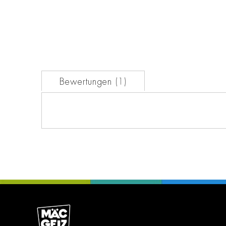
der
Bildgalerie
springen
Bewertungen
1