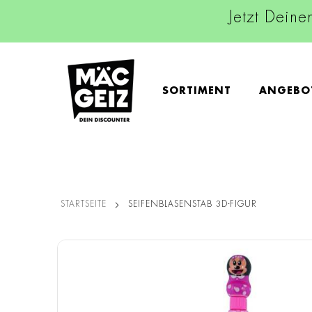
Jetzt Deine
SORTIMENT
ANGEBO
STARTSEITE
SEIFENBLASENSTAB 3D-FIGUR
Zum
Ende
der
Bildgalerie
springen