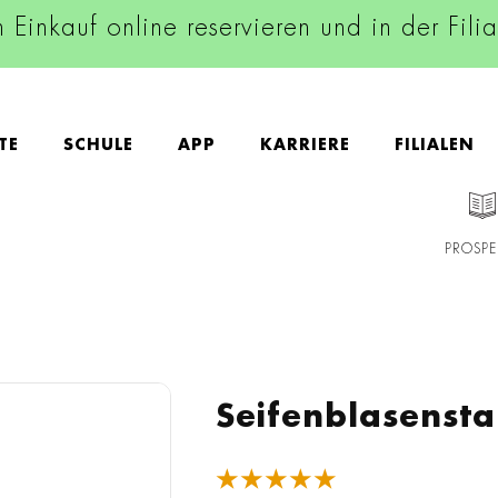
n Einkauf online reservieren und in der Fili
TE
SCHULE
APP
KARRIERE
FILIALEN
PROSPE
Seifenblasensta
★★★★★