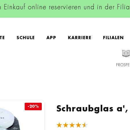
n Einkauf online reservieren und in der Fili
TE
SCHULE
APP
KARRIERE
FILIALEN
PROSPE
-20%
-20%
Schraubglas a',
★★★★★