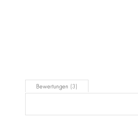
der
Bildgalerie
springen
Bewertungen
3