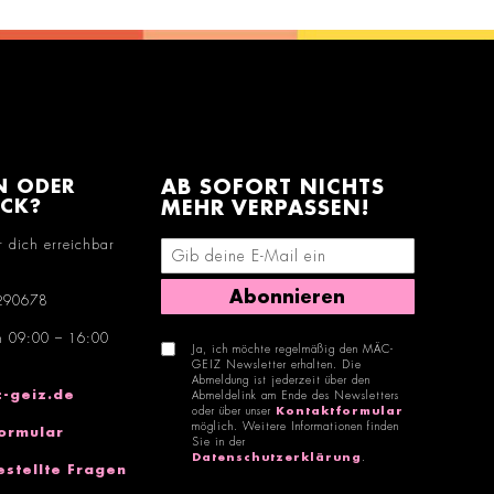
N ODER
AB SOFORT NICHTS
ACK?
MEHR VERPASSEN!
r dich erreichbar
E-Mail-Adresse eingeben
Abonnieren
290678
n 09:00 – 16:00
Ja, ich möchte regelmäßig den MÄC-
GEIZ Newsletter erhalten. Die
Abmeldung ist jederzeit über den
-geiz.de
Abmeldelink am Ende des Newsletters
oder über unser
Kontaktformular
möglich. Weitere Informationen finden
ormular
Sie in der
Datenschutzerklärung
.
estellte Fragen