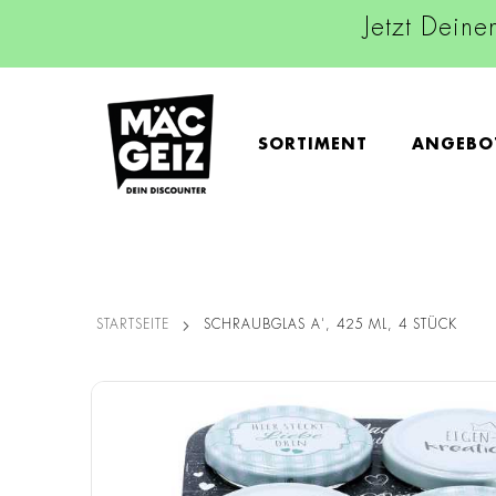
Jetzt Deine
SORTIMENT
ANGEBO
STARTSEITE
SCHRAUBGLAS A', 425 ML, 4 STÜCK
Zum
Ende
der
Bildgalerie
springen