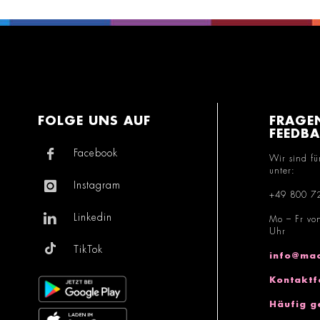
FOLGE UNS AUF
FRAGE
FEEDB
Facebook
Wir sind fü
unter:
Instagram
+49 800 7
Linkedin
Mo – Fr vo
Uhr
TikTok
info@mac
Kontaktf
Häufig g