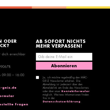
N ODER
AB SOFORT NICHTS
ACK?
MEHR VERPASSEN!
r dich erreichbar
E-Mail-Adresse eingeben
Abonnieren
290678
n 09:00 – 16:00
Ja, ich möchte regelmäßig den MÄC-
GEIZ Newsletter erhalten. Die
Abmeldung ist jederzeit über den
-geiz.de
Abmeldelink am Ende des Newsletters
oder über unser
Kontaktformular
möglich. Weitere Informationen finden
ormular
Sie in der
Datenschutzerklärung
.
estellte Fragen