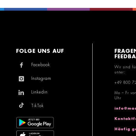
FOLGE UNS AUF
FRAGE
FEEDB
Facebook
Wir sind fü
unter:
Instagram
+49 800 7
Linkedin
Mo – Fr vo
Uhr
TikTok
info@mac
Kontaktf
Häufig g