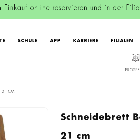
n Einkauf online reservieren und in der Fili
TE
SCHULE
APP
KARRIERE
FILIALEN
PROSPE
X 21 CM
Schneidebrett 
21 cm