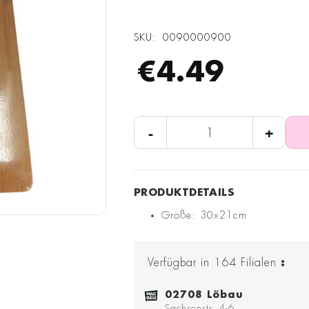
SKU
0090000900
€4.49
-
+
Größe: 30x21cm
Verfügbar in
164
Filialen
:
02708 Löbau
Sachsenstr. 4-6