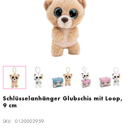
Zum
Anfang
Schlüsselanhänger Glubschis mit Loop,
der
9 cm
Bildgalerie
springen
SKU
0120002959