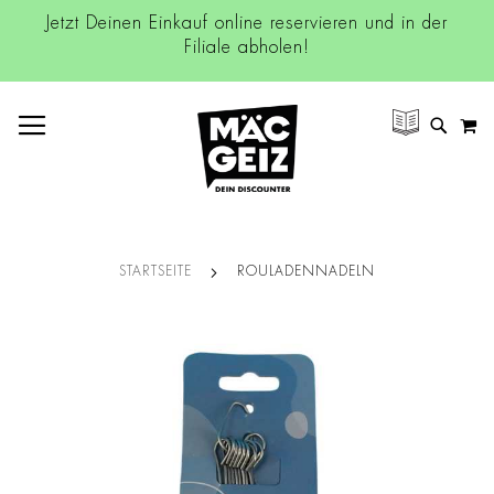
Jetzt Deinen Einkauf online reservieren und in der
Filiale abholen!
NAVIGATION UMSCHALTEN
M
SUCH
STARTSEITE
ROULADENNADELN
Zum
Ende
der
Bildgalerie
springen