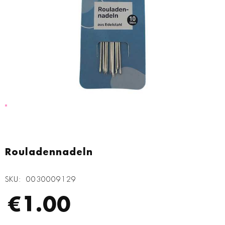
Zum
Anfang
Rouladennadeln
der
Bildgalerie
SKU
0030009129
springen
€1.00