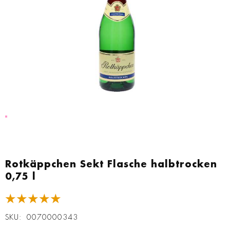
Zum
Anfang
Rotkäppchen Sekt Flasche halbtrocken
der
0,75 l
Bildgalerie
springen
★★★★★
SKU
0070000343