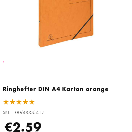
Zum
Anfang
Ringhefter DIN A4 Karton orange
der
Bildgalerie
★★★★★
springen
SKU
0060006417
€2.59