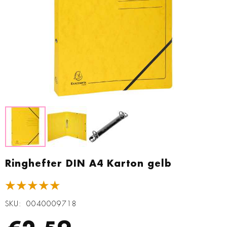
Zum
Anfang
Ringhefter DIN A4 Karton gelb
der
Bildgalerie
★★★★★
springen
SKU
0040009718