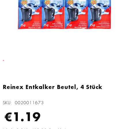
Zum
Anfang
Reinex Entkalker Beutel, 4 Stück
der
Bildgalerie
SKU
0020011673
springen
€1.19