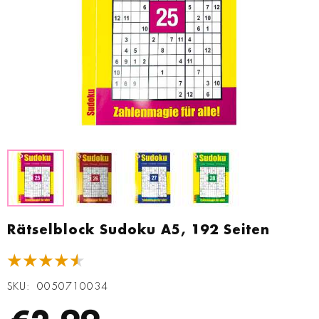
Zum
Anfang
Rätselblock Sudoku A5, 192 Seiten
der
Bildgalerie
★★★★★
springen
SKU
0050710034