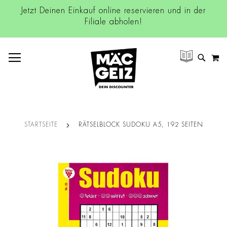
Jetzt Deinen Einkauf online reservieren und in der
Filiale abholen!
NAVIGATION UMSCHALTEN
M
SUCH
STARTSEITE
RÄTSELBLOCK SUDOKU A5, 192 SEITEN
Zum
Ende
der
Bildgalerie
springen