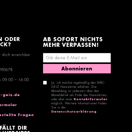
N ODER
AB SOFORT NICHTS
ACK?
MEHR VERPASSEN!
r dich erreichbar
E-Mail-Adresse eingeben
Abonnieren
290678
n 09:00 – 16:00
Ja, ich möchte regelmäßig den MÄC-
GEIZ Newsletter erhalten. Die
Abmeldung ist jederzeit über den
-geiz.de
Abmeldelink am Ende des Newsletters
oder über unser
Kontaktformular
möglich. Weitere Informationen finden
ormular
Sie in der
Datenschutzerklärung
.
estellte Fragen
FÄLLT DIR