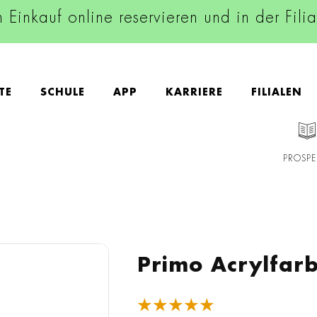
n Einkauf online reservieren und in der Fili
TE
SCHULE
APP
KARRIERE
FILIALEN
PROSPE
Primo Acrylfarbe
★★★★★