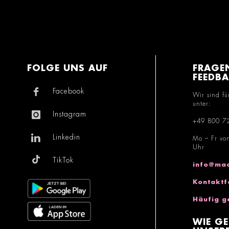
FOLGE UNS AUF
FRAGE
FEEDB
Facebook
Wir sind fü
unter:
Instagram
+49 800 7
Linkedin
Mo – Fr vo
Uhr
TikTok
info@mac
Kontaktf
Häufig g
WIE GE