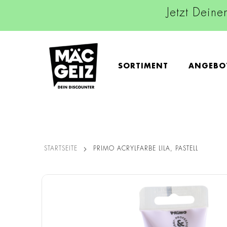
Jetzt Deine
SORTIMENT
ANGEBO
STARTSEITE
PRIMO ACRYLFARBE LILA, PASTELL
Zum
Ende
der
Bildgalerie
springen