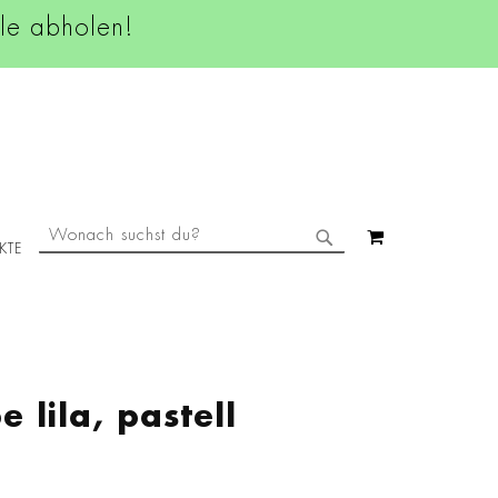
ale abholen!
SUCHE
MEIN WAREN
KTE
SUCHE
 lila, pastell