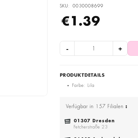
SKU
0030008699
€1.39
-
+
Farbe: Lila
Verfügbar in
157
Filialen
:
01307 Dresden
Fetcherstraße 23