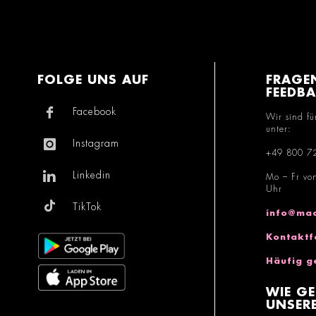
FOLGE UNS AUF
FRAGE
FEEDB
Facebook
Wir sind fü
unter:
Instagram
+49 800 7
Linkedin
Mo – Fr vo
Uhr
TikTok
info@mac
Kontaktf
Häufig g
WIE GE
UNSERE