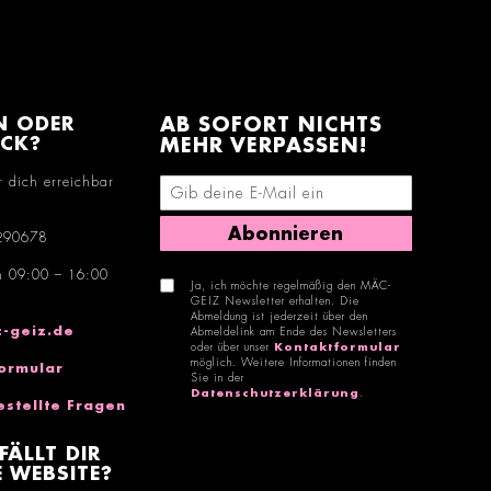
N ODER
AB SOFORT NICHTS
ACK?
MEHR VERPASSEN!
r dich erreichbar
E-Mail-Adresse eingeben
Abonnieren
290678
n 09:00 – 16:00
Ja, ich möchte regelmäßig den MÄC-
GEIZ Newsletter erhalten. Die
Abmeldung ist jederzeit über den
-geiz.de
Abmeldelink am Ende des Newsletters
oder über unser
Kontaktformular
möglich. Weitere Informationen finden
ormular
Sie in der
Datenschutzerklärung
.
estellte Fragen
FÄLLT DIR
 WEBSITE?