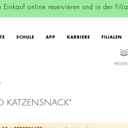
n Einkauf online reservieren und in der Fili
TE
SCHULE
APP
KARRIERE
FILIALEN
PROSPE
"
TO KATZENSNACK"