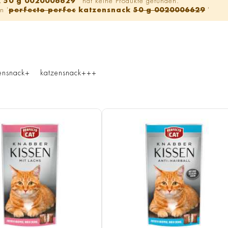
k 50 g 0020006629
' hat keine Produkte gefunden.
n '
perfecto perfec
katzensnack
50 g 0020006629
'
ensnack+
katzensnack+++