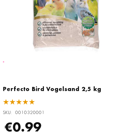
Zum
Anfang
Perfecto Bird Vogelsand 2,5 kg
der
Bildgalerie
★★★★★
springen
SKU
0010320001
€0.99