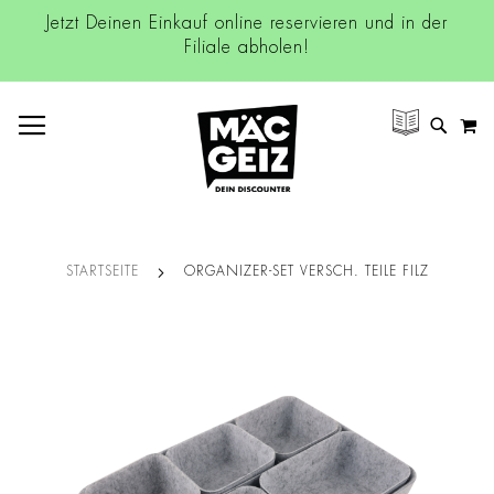
Jetzt Deinen Einkauf online reservieren und in der
Filiale abholen!
NAVIGATION UMSCHALTEN
M
SUCH
STARTSEITE
ORGANIZER-SET VERSCH. TEILE FILZ
Zum
Ende
der
Bildgalerie
springen