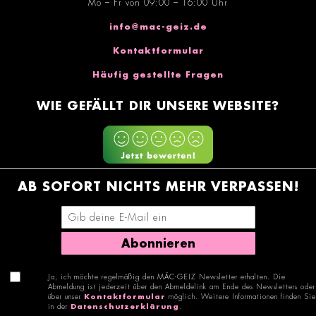
Mo – Fr von 09:00 – 16:00 Uhr
info@mac-geiz.de
Kontaktformular
Häufig gestellte Fragen
WIE GEFÄLLT DIR UNSERE WEBSITE?
AB SOFORT NICHTS MEHR VERPASSEN!
E-Mail-Adresse eingeben
Abonnieren
Ja, ich möchte regelmäßig den MÄC-GEIZ Newsletter erhalten. Die
Abmeldung ist jederzeit über den Abmeldelink am Ende des Newsletters oder
über unser
Kontaktformular
möglich. Weitere Informationen finden Sie
in der
Datenschutzerklärung
.