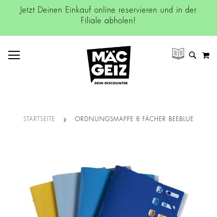
Jetzt Deinen Einkauf online reservieren und in der
Filiale abholen!
NAVIGATION UMSCHALTEN
M
SUCH
STARTSEITE
ORDNUNGSMAPPE 8 FÄCHER BEEBLUE
Zum
Ende
der
Bildgalerie
springen