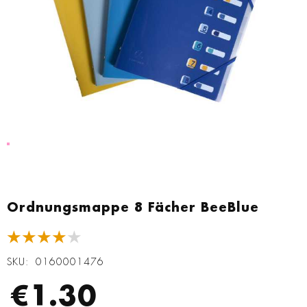
Zum
Anfang
Ordnungsmappe 8 Fächer BeeBlue
der
Bildgalerie
★★★★★
springen
SKU
0160001476
€1.30