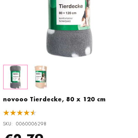
Zum
Anfang
novooo Tierdecke, 80 x 120 cm
der
Bildgalerie
★★★★★
springen
SKU
0060006298