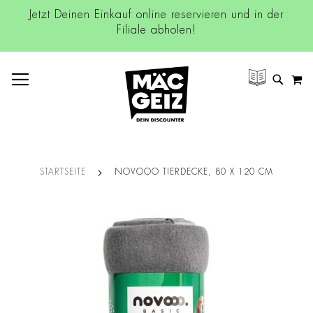
Jetzt Deinen Einkauf online reservieren und in der
Filiale abholen!
NAVIGATION UMSCHALTEN
M
SUCH
STARTSEITE
NOVOOO TIERDECKE, 80 X 120 CM
Zum
Ende
der
Bildgalerie
springen