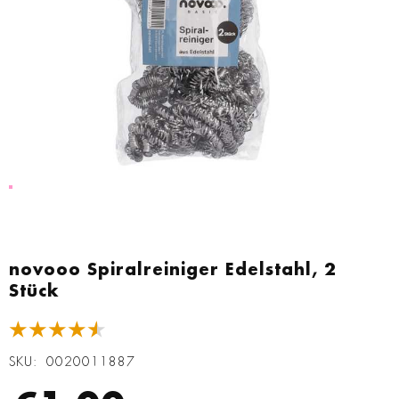
Zum
Anfang
novooo Spiralreiniger Edelstahl, 2
der
Stück
Bildgalerie
springen
★★★★★
SKU
0020011887