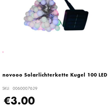
Zum
Anfang
novooo Solarlichterkette Kugel 100 LED
der
Bildgalerie
SKU
0060007629
springen
€3.00