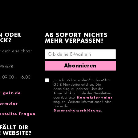
N ODER
AB SOFORT NICHTS
ACK?
MEHR VERPASSEN!
r dich erreichbar
E-Mail-Adresse eingeben
Abonnieren
290678
n 09:00 – 16:00
Ja, ich möchte regelmäßig den MÄC-
GEIZ Newsletter erhalten. Die
Abmeldung ist jederzeit über den
-geiz.de
Abmeldelink am Ende des Newsletters
oder über unser
Kontaktformular
möglich. Weitere Informationen finden
ormular
Sie in der
Datenschutzerklärung
.
estellte Fragen
FÄLLT DIR
 WEBSITE?