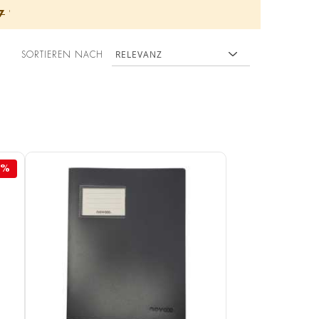
7
'
SORTIEREN NACH
5%