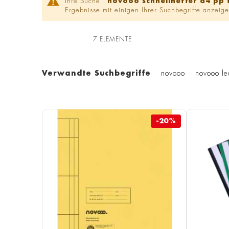
Ihre Suche '
novooo schnellhefter a4 pp
Ergebnisse mit einigen Ihrer Suchbegriffe anzeige
7
ELEMENTE
Verwandte Suchbegriffe
novooo
novooo le
-20%