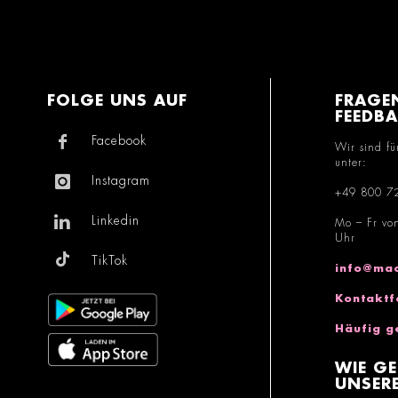
FOLGE UNS AUF
FRAGE
FEEDB
Facebook
Wir sind fü
unter:
Instagram
+49 800 7
Linkedin
Mo – Fr vo
Uhr
TikTok
info@mac
Kontaktf
Häufig g
WIE GE
UNSERE