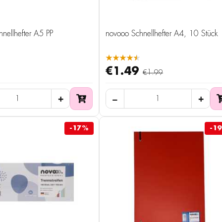
nellhefter A5 PP
novooo Schnellhefter A4, 10 Stück
★★★★★
€1.49
€1.99
-17%
-1