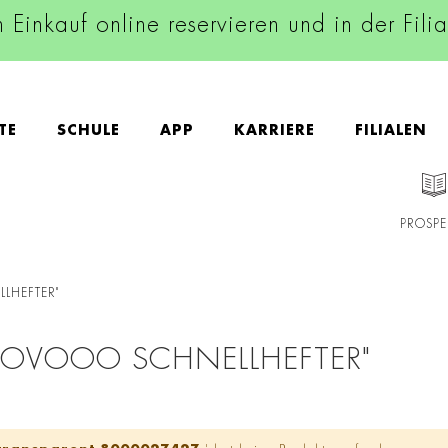
n Einkauf online reservieren und in der Fili
TE
SCHULE
APP
KARRIERE
FILIALEN
PROSPE
LHEFTER"
NOVOOO SCHNELLHEFTER"