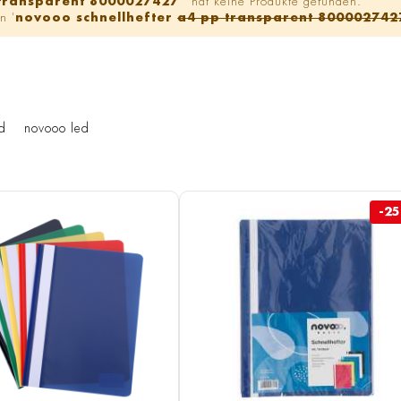
 transparent 8000027427
' hat keine Produkte gefunden.
n '
novooo schnellhefter
a4 pp transparent 800002742
d
novooo led
-2