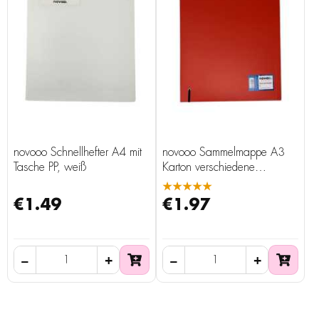
novooo Schnellhefter A4 mit
novooo Sammelmappe A3
Tasche PP, weiß
Karton verschiedene
Unifarben
★★★★★
€1.49
€1.97