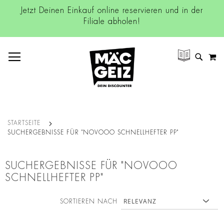
Jetzt Deinen Einkauf online reservieren und in der
Filiale abholen!
NAVIGATION UMSCHALTEN
M
SUCH
STARTSEITE
SUCHERGEBNISSE FÜR "NOVOOO SCHNELLHEFTER PP"
SUCHERGEBNISSE FÜR "NOVOOO
SCHNELLHEFTER PP"
SORTIEREN NACH