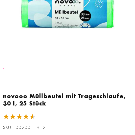
Zum
Anfang
novooo Müllbeutel mit Trageschlaufe,
der
30 l, 25 Stück
Bildgalerie
springen
★★★★★
SKU
0020011912