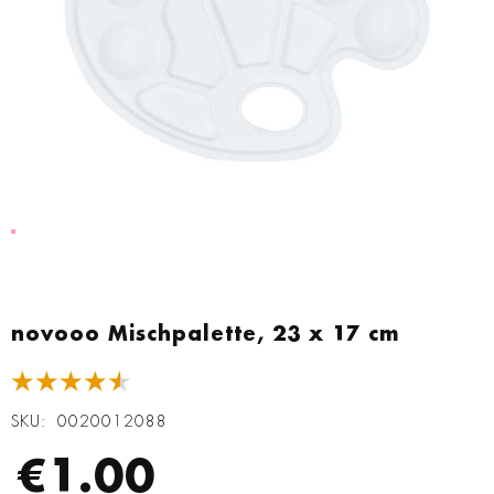
Zum
Anfang
novooo Mischpalette, 23 x 17 cm
der
Bildgalerie
★★★★★
springen
SKU
0020012088
€1.00