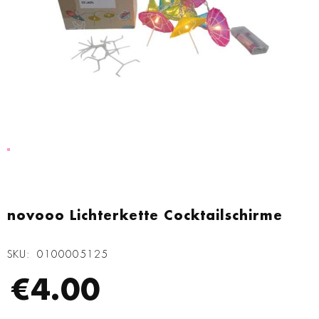
Zum
Anfang
novooo Lichterkette Cocktailschirme
der
Bildgalerie
SKU
0100005125
springen
€4.00