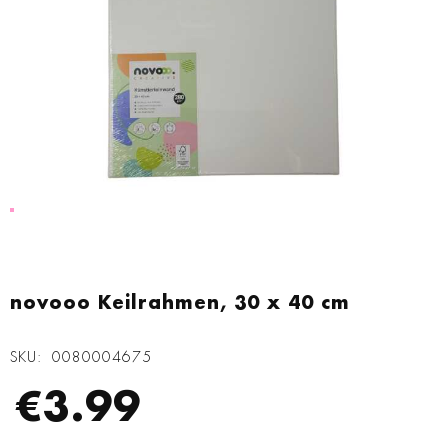
Zum
Anfang
novooo Keilrahmen, 30 x 40 cm
der
Bildgalerie
SKU
0080004675
springen
€3.99