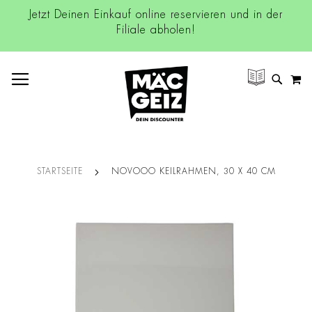
Jetzt Deinen Einkauf online reservieren und in der
Filiale abholen!
NAVIGATION UMSCHALTEN
M
SUCH
STARTSEITE
NOVOOO KEILRAHMEN, 30 X 40 CM
Zum
Ende
der
Bildgalerie
springen