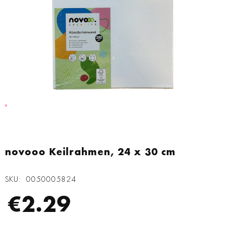
Zum
Anfang
novooo Keilrahmen, 24 x 30 cm
der
Bildgalerie
SKU
0050005824
springen
€2.29