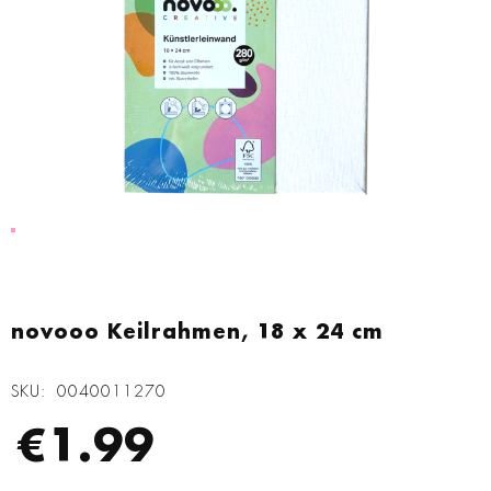
Zum
Anfang
novooo Keilrahmen, 18 x 24 cm
der
Bildgalerie
SKU
0040011270
springen
€1.99