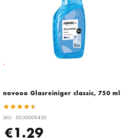
Zum
Anfang
novooo Glasreiniger classic, 750 ml
der
Bildgalerie
★★★★★
springen
SKU
0030009450
€1.29